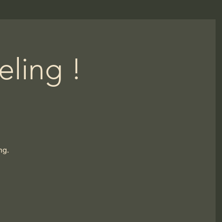
ling !
ng.