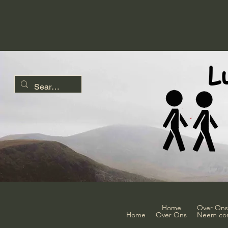
L
Home
Over Ons
Home
Over Ons
Neem con