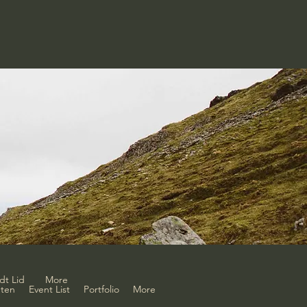
dt Lid
More
ten
Event List
Portfolio
More