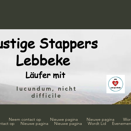
ustige Stappers
Lebbeke
Läufer mit
Iucundum, nicht
difficile
Neem contact op
Nieuwe pagina
Nieuwe pagina
Wor
tact op
Nieuwe pagina
Nieuwe pagina
Wordt Lid
Evenemen