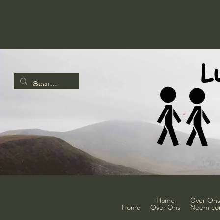
L
Home
Over Ons
Home
Over Ons
Neem con