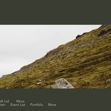
dt Lid
More
ten
Event List
Portfolio
More