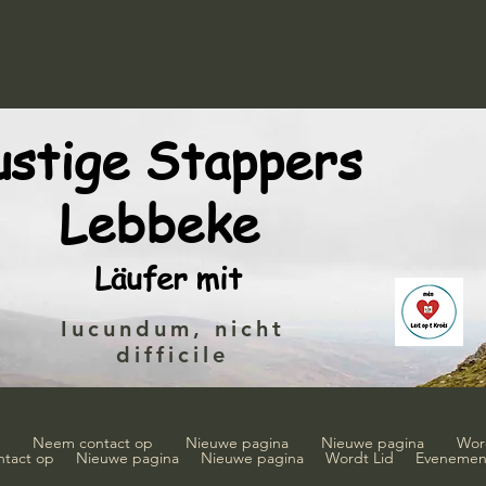
ustige Stappers
Lebbeke
Läufer mit
Iucundum, nicht
difficile
Neem contact op
Nieuwe pagina
Nieuwe pagina
Wor
tact op
Nieuwe pagina
Nieuwe pagina
Wordt Lid
Evenemen