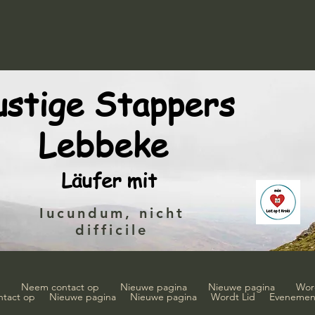
ustige Stappers
Lebbeke
Läufer mit
Iucundum, nicht
difficile
Neem contact op
Nieuwe pagina
Nieuwe pagina
Wor
tact op
Nieuwe pagina
Nieuwe pagina
Wordt Lid
Evenemen