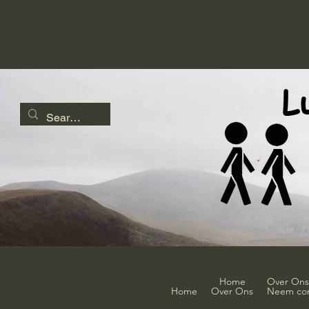
L
Home
Over Ons
Home
Over Ons
Neem con