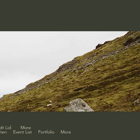
dt Lid
More
ten
Event List
Portfolio
More