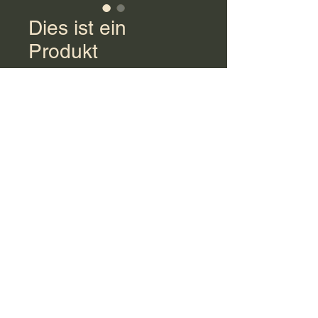
Dies ist ein
Produkt
Dies ist eine 
Produktbeschreibung. Hier 
können Sie weitere Details zu 
Ihrem Produkt angeben, z. B. 
Größe, Material, 
Gebrauchshinweise usw.
Lustige Stappers Lebbeke
LustigesStappersLebbeke@gmail.com
©2023 von Lustige Stappers Lebbeke. Stolz