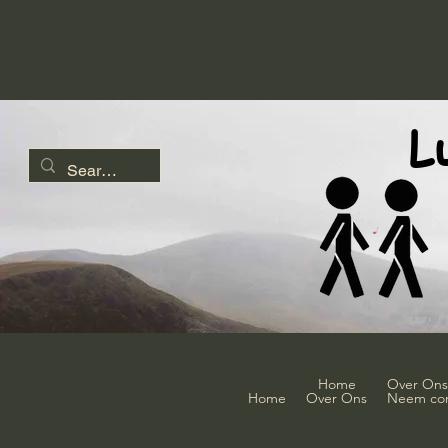
L
Home
Over Ons
Home
Over Ons
Neem con