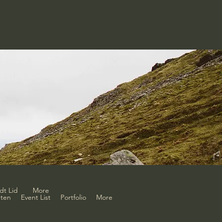
dt Lid
More
ten
Event List
Portfolio
More