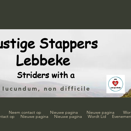
ustige Stappers
Lebbeke
Striders with a
Iucundum, non difficile
Neem contact op
Nieuwe pagina
Nieuwe pagina
Wor
tact op
Nieuwe pagina
Nieuwe pagina
Wordt Lid
Evenemen