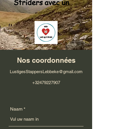
Striders avec un
Nos coordonnées
LustigesStappersLebbeke@gmail.com
+32479227907
Naam