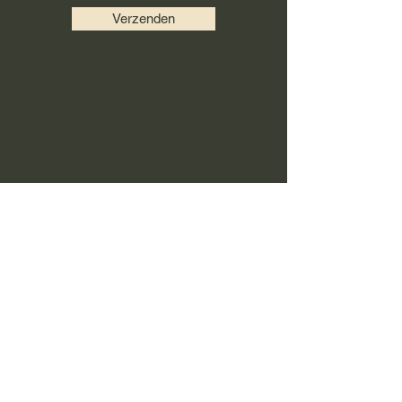
Verzenden
Commentaires
0.0/5 (0)