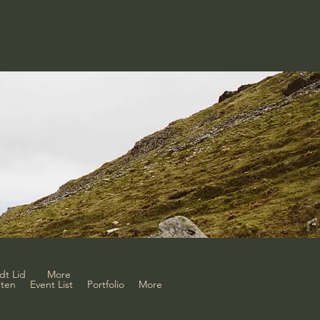
dt Lid
More
ten
Event List
Portfolio
More