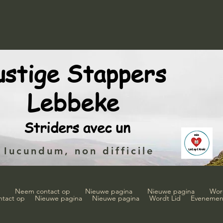
ustige Stappers
Lebbeke
Striders avec un
Iucundum, non difficile
Neem contact op
Nieuwe pagina
Nieuwe pagina
Wor
tact op
Nieuwe pagina
Nieuwe pagina
Wordt Lid
Evenemen