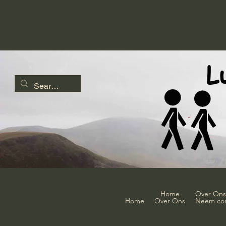
L
Home
Over Ons
Home
Over Ons
Neem con