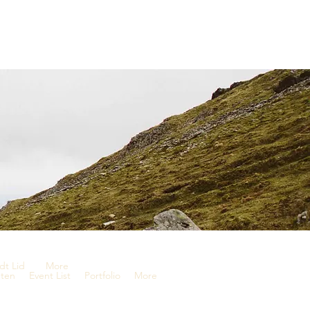
dt Lid
More
ten
Event List
Portfolio
More