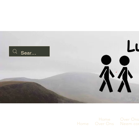
L
Home
Over Ons
Home
Over Ons
Neem con