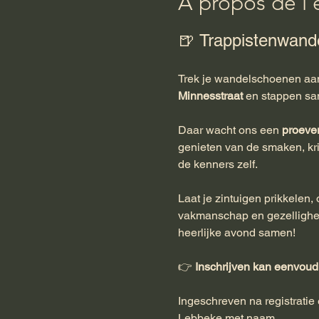
À propos de l
🍺 Trappistenwande
Trek je wandelschoenen aa
Minnesstraat
 en stappen sa
Daar wacht ons een 
proever
genieten van de smaken, kr
de kenners zelf.
Laat je zintuigen prikkelen
vakmanschap en gezellighei
heerlijke avond samen!
👉 
Inschrijven kan eenvoud
Ingeschreven na registrati
Lebbeke met naam…