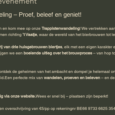
'événement
ling – Proef, beleef en geniet!
n en kom mee op onze 
Trappistenwandeling
! We vertrekken aan
men richting 
’t Vaatje
, waar de wereld van het bierbrouwen tot l
ij van drie huisgebrouwen biertjes
, elk met een eigen karakter e
ijgen we een 
boeiende uitleg over het brouwproces
 – van hop t
, ontdek de geheimen van het ambacht en dompel je helemaal ond
d.Een perfecte mix van 
wandelen, proeven en beleven
 – en d
ig via onze website.
Wees er snel bij – plaatsen zijn beperkt!
e en overschrijving van €5/pp op rekeningnr BE66 9733 6625 35