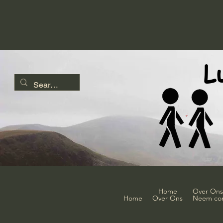
L
Home
Over Ons
Home
Over Ons
Neem con