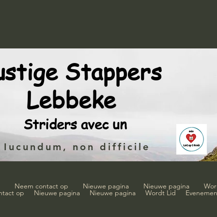
ustige Stappers
Lebbeke
Striders avec un
Iucundum, non difficile
Neem contact op
Nieuwe pagina
Nieuwe pagina
Wor
tact op
Nieuwe pagina
Nieuwe pagina
Wordt Lid
Evenemen