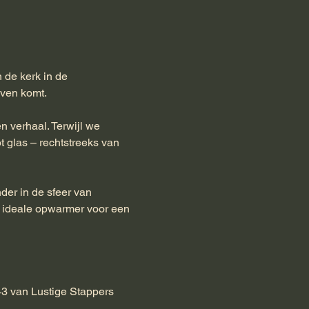
 de kerk in de 
even komt.
n verhaal. Terwijl we 
ot glas – rechtstreeks van 
er in de sfeer van 
e ideale opwarmer voor een 
43 van Lustige Stappers 