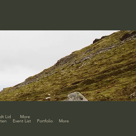
dt Lid
More
ten
Event List
Portfolio
More