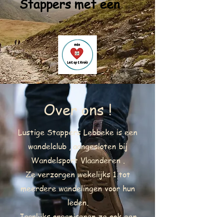
Stappers met een
Over ons !
Lustige Stappers Lebbeke is een
wandelclub , aangesloten bij
Wandelsport Vlaanderen .
Ze verzorgen wekelijks 1 tot
meerdere wandelingen voor hun
leden.
Jaarlijks organiseren ze ook een